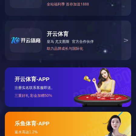
020-87566596