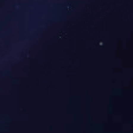
机房顶面上方需要做防水防潮处理，顶面下方刷乳胶漆做防尘
处理，顶部建议做微孔铝扣天花，顶面其主要作用是防火、美
观、降噪、防尘。灯具、烟感、温感探头等均安装在机房顶
面，由于顶面管线繁多，安装时各系统管路必须横平竖直，错
落有致，排列有序，保证机房底部整体性、美观性。
05-10

机房建设中布署新风系统的重要性
为保证主机房空气正压，防止灰尘进入机房，保证机房空气清
新，所以要在机房内设置一台全热交换器新风机，并且加安装
净化过滤装置和防火阀门。 新房还有通过的管道送到机房内
部，并且在内部的出入口方案安装上防火阀以及电动风量的调
节阀。 并且要确保机房区域每小时换气的次数大于或等于3
次。 排气设计应具有消防事故排气和自然排气功能。 新风换
气系统能与消防系统联动，一旦发生火灾事故，便能自动切断
新风进风。 机房的新风系统可以确保机房空调正常运行及机
房合理的正压状态。
05-10
