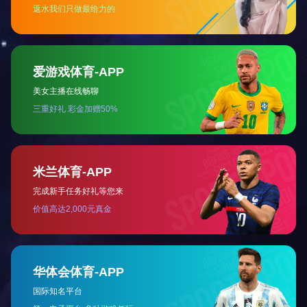
关于我们
您现在的位置：
首页
/
关于BOSS
/
SEO标签
关于我们
全部分类

