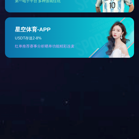
seo标签
弱电系统建设及智能化系统
首页
解决方案
弱电系统建设及智能化系统
信息安全整体解决方案
安全云解
决方案
华体会官方网页版络建设方案
智能化机房建设及动环
监测
分支组网及移动办公
智能化组网解决方案
新闻资讯
公司新闻
行业新闻
工程案例
国内案例
国外案例
关于我们
公司简介
企业文化
荣誉资质
发展历程
合作品牌
华体会(中国)
华体会官方网页版
服务热线：