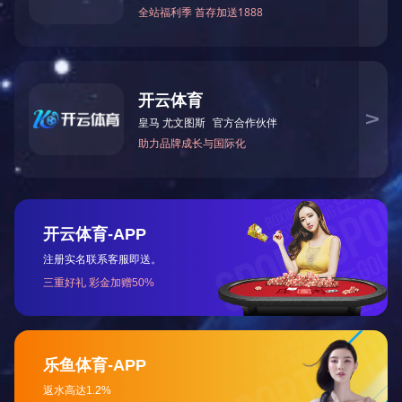
020-87566596