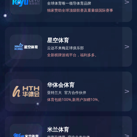
分支组网及移动办公
智能化组网解决方案
新闻资讯

新闻资讯
进一步了解

公司新闻
行业新闻
工程案例

工程案例
进一步了解
