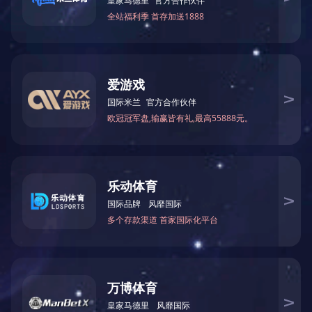
国内案例
国外案例
关于我们

关于我们
进一步了解

公司简介
企业文化
荣誉资质
发展历程
合作品牌
华体会(中国)